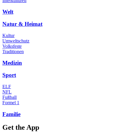
Interkulturell
Welt
Natur & Heimat
Kultur
Umweltschutz
Volksfeste
Traditionen
Medizin
Sport
ELF
NFL
Fußball
Formel 1
Familie
Get the App