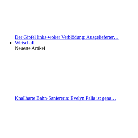
Der Gipfel links-woker Verblödung: Ausgelieferter…
Wirtschaft
Neueste Artikel
Knallharte Bahn-Saniererin: Evelyn Palla ist gena…