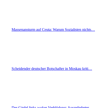
Massenansturm auf Ceuta: Warum Sozialisten nichts…
Scheidender deutscher Botschafter in Moskau kriti…
Der Gipfel links-woker Verblödung: Ausgelieferter…