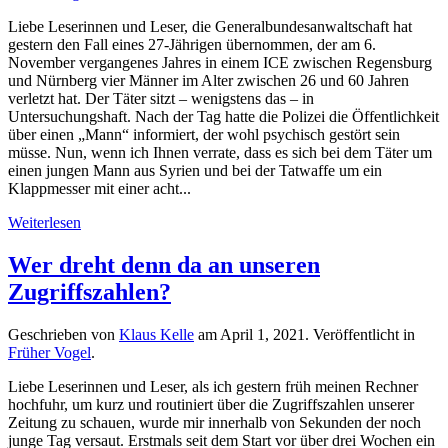
Liebe Leserinnen und Leser, die Generalbundesanwaltschaft hat
gestern den Fall eines 27-Jährigen übernommen, der am 6.
November vergangenes Jahres in einem ICE zwischen Regensburg
und Nürnberg vier Männer im Alter zwischen 26 und 60 Jahren
verletzt hat. Der Täter sitzt – wenigstens das – in
Untersuchungshaft. Nach der Tag hatte die Polizei die Öffentlichkeit
über einen „Mann“ informiert, der wohl psychisch gestört sein
müsse. Nun, wenn ich Ihnen verrate, dass es sich bei dem Täter um
einen jungen Mann aus Syrien und bei der Tatwaffe um ein
Klappmesser mit einer acht...
Weiterlesen
Wer dreht denn da an unseren
Zugriffszahlen?
Geschrieben von
Klaus Kelle
am
April 1, 2021
. Veröffentlicht in
Früher Vogel
.
Liebe Leserinnen und Leser, als ich gestern früh meinen Rechner
hochfuhr, um kurz und routiniert über die Zugriffszahlen unserer
Zeitung zu schauen, wurde mir innerhalb von Sekunden der noch
junge Tag versaut. Erstmals seit dem Start vor über drei Wochen ein