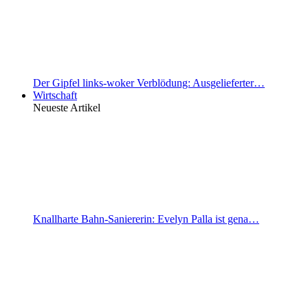
Der Gipfel links-woker Verblödung: Ausgelieferter…
Wirtschaft
Neueste Artikel
Knallharte Bahn-Saniererin: Evelyn Palla ist gena…