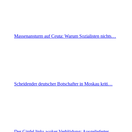
Massenansturm auf Ceuta: Warum Sozialisten nichts…
Scheidender deutscher Botschafter in Moskau kriti…
Der Gipfel links-woker Verblödung: Ausgelieferter…