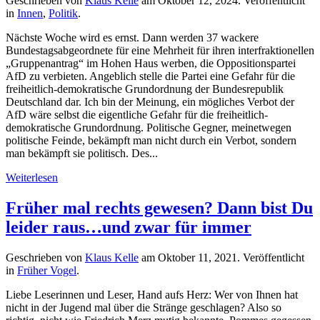
Geschrieben von
Klaus Kelle
am
Oktober 12, 2024
. Veröffentlicht
in
Innen
,
Politik
.
Nächste Woche wird es ernst. Dann werden 37 wackere
Bundestagsabgeordnete für eine Mehrheit für ihren interfraktionellen
„Gruppenantrag“ im Hohen Haus werben, die Oppositionspartei
AfD zu verbieten. Angeblich stelle die Partei eine Gefahr für die
freiheitlich-demokratische Grundordnung der Bundesrepublik
Deutschland dar. Ich bin der Meinung, ein mögliches Verbot der
AfD wäre selbst die eigentliche Gefahr für die freiheitlich-
demokratische Grundordnung. Politische Gegner, meinetwegen
politische Feinde, bekämpft man nicht durch ein Verbot, sondern
man bekämpft sie politisch. Des...
Weiterlesen
Früher mal rechts gewesen? Dann bist Du
leider raus…und zwar für immer
Geschrieben von
Klaus Kelle
am
Oktober 11, 2021
. Veröffentlicht
in
Früher Vogel
.
Liebe Leserinnen und Leser, Hand aufs Herz: Wer von Ihnen hat
nicht in der Jugend mal über die Stränge geschlagen? Also so