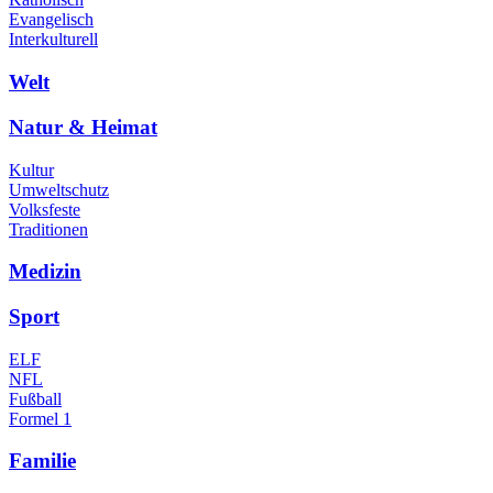
Evangelisch
Interkulturell
Welt
Natur & Heimat
Kultur
Umweltschutz
Volksfeste
Traditionen
Medizin
Sport
ELF
NFL
Fußball
Formel 1
Familie