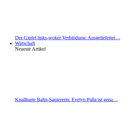
Der Gipfel links-woker Verblödung: Ausgelieferter…
Wirtschaft
Neueste Artikel
Knallharte Bahn-Saniererin: Evelyn Palla ist gena…