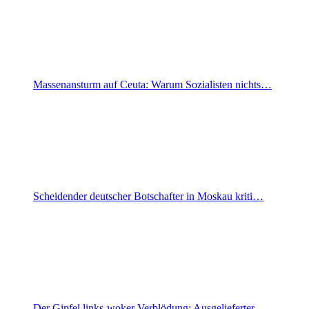
Massenansturm auf Ceuta: Warum Sozialisten nichts…
Scheidender deutscher Botschafter in Moskau kriti…
Der Gipfel links-woker Verblödung: Ausgelieferter…