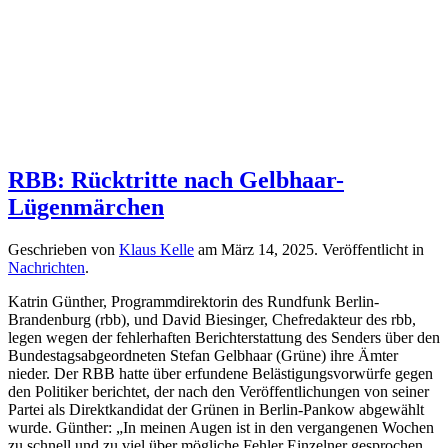
RBB: Rücktritte nach Gelbhaar-
Lügenmärchen
Geschrieben von
Klaus Kelle
am
März 14, 2025
. Veröffentlicht in
Nachrichten
.
Katrin Günther, Programmdirektorin des Rundfunk Berlin-
Brandenburg (rbb), und David Biesinger, Chefredakteur des rbb,
legen wegen der fehlerhaften Berichterstattung des Senders über den
Bundestagsabgeordneten Stefan Gelbhaar (Grüne) ihre Ämter
nieder. Der RBB hatte über erfundene Belästigungsvorwürfe gegen
den Politiker berichtet, der nach den Veröffentlichungen von seiner
Partei als Direktkandidat der Grünen in Berlin-Pankow abgewählt
wurde. Günther: „In meinen Augen ist in den vergangenen Wochen
zu schnell und zu viel über mögliche Fehler Einzelner gesprochen