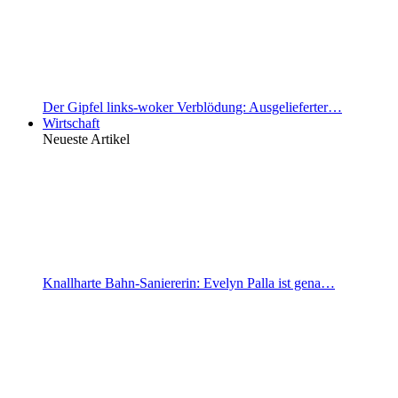
Der Gipfel links-woker Verblödung: Ausgelieferter…
Wirtschaft
Neueste Artikel
Knallharte Bahn-Saniererin: Evelyn Palla ist gena…