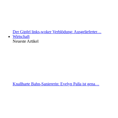
Der Gipfel links-woker Verblödung: Ausgelieferter…
Wirtschaft
Neueste Artikel
Knallharte Bahn-Saniererin: Evelyn Palla ist gena…