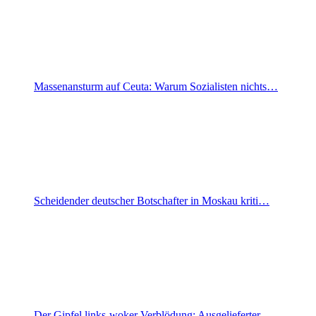
Massenansturm auf Ceuta: Warum Sozialisten nichts…
Scheidender deutscher Botschafter in Moskau kriti…
Der Gipfel links-woker Verblödung: Ausgelieferter…