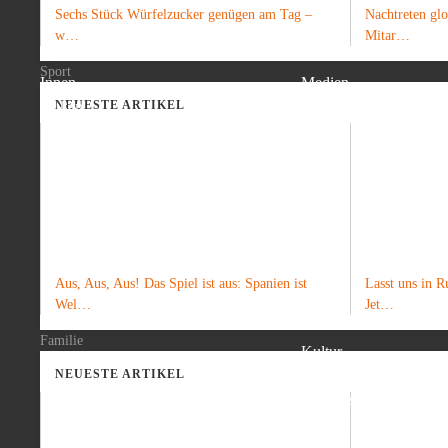
Sechs Stück Würfelzucker genügen am Tag –
Nachtreten gl
POLITIK
WIRTSCHAFT
w…
Mitar…
Sport
Innen
Medien
Außen
Innovationen
NEUESTE ARTIKEL
Startup
Krypto
Aus, Aus, Aus! Das Spiel ist aus: Spanien ist
Lasst uns in R
WELT
NATUR & HEIMAT
Wel…
Jet…
Familie
Kultur
Umweltschutz
NEUESTE ARTIKEL
Volksfeste
Traditionen