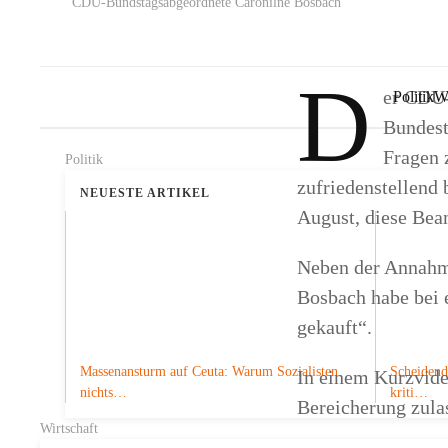
CDU-Bundstagsabgeordnete Caronilne Bosbach
D
er CDU-
Politik
Wi
Bundest
Fragen 
Politik
zufriedenstellend 
NEUESTE ARTIKEL
August, diese Bea
Neben der Annahme
Bosbach habe bei 
gekauft“.
Massenansturm auf Ceuta: Warum Sozialisten
Scheidend
In einem Kurzvide
nichts…
kriti…
Bereicherung zulas
Wirtschaft