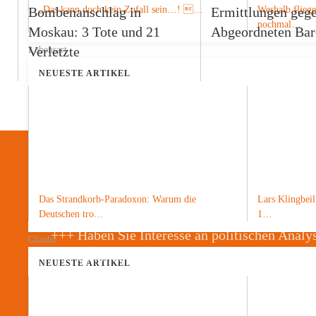
Bombenanschlag in
Ermittlungen geg
„Das kann doch kein Zufall sein…! …
Weshalb fliege
nochmal…
Moskau: 3 Tote und 21
Abgeordneten Bar
Verletzte
Lebensart
NEUESTE ARTIKEL
Spendenaufruf
Das Strandkorb-Paradoxon: Warum die
Lars Klingbeil
Deutschen tro…
1…
+++ Haben Sie Interesse an politischen Analy
Glaube
+++ Dann unterstützen Sie unsere Arbeit
NEUESTE ARTIKEL
+++ Mit einer Spende über PayPal@TheGer
oder einer Überweisung auf unser Konto DE0