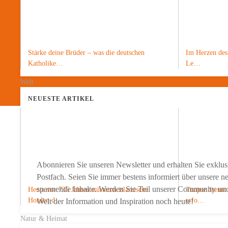
Klaus Kelle, Chefredakteur
Stärke deine Brüder – was die deutschen
Im Herzen des 
Jetzt spenden
Katholike…
Le…
Welt
NEUESTE ARTIKEL
Möchten Sie nichts mehr 
Abonnieren Sie unseren Newsletter und erhalten Sie exklusi
Postfach. Seien Sie immer bestens informiert über unsere 
spannende Inhalte. Werden Sie Teil unserer Community und s
Heute vor 735 Jahren stürmten islamische
Tuapse brennt 
Horden d…
erfo…
Welt der Information und Inspiration noch heute!
Natur & Heimat