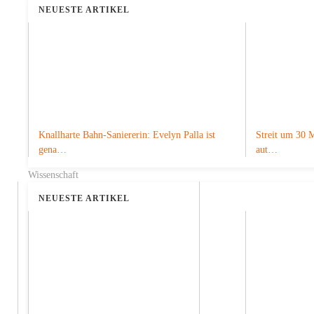
NEUESTE ARTIKEL
Zurück zur Startseit
Knallharte Bahn-Saniererin: Evelyn Palla ist
Streit um 30 M
NEUESTE NACHRICHTEN
gena…
aut…
Wissenschaft
NEUESTE ARTIKEL