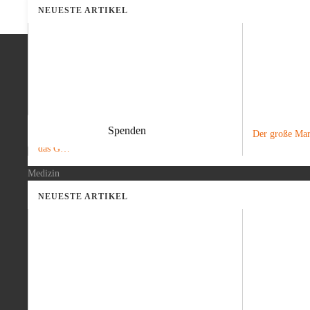
NEUESTE ARTIKEL
Spenden
„Das Mädchen in Blau“: Von einem Autor, der
Der große Mari
das G…
Medizin
NEUESTE ARTIKEL