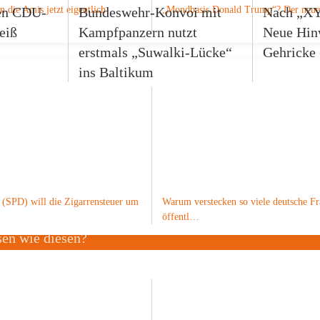
en CDU-
Bundeswehr-Konvoi mit
Nach „XY
n die Amis jetzt eigentlich
„Mondbasis Donald Trump“? Der ne
eiß
Kampfpanzern nutzt
Neue Hinw
erstmals „Suwalki-Lücke“
Gehricke 
ins Baltikum
 (SPD) will die Zigarrensteuer um
Warum verstecken so viele deutsche F
öffentl…
sen wie diesen?
manZ
3 6849 2200 0002 1947 75 +++