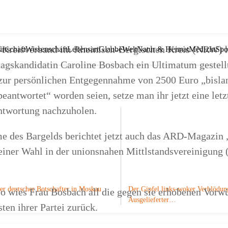
Kreisverband im Rheinisch-Bergischen Kreis (NRW) h
rtschaft
Wissenschaft
Lebensart
Glaube
Welt
Natur & Heimat
Medizin
Spo
agskandidatin Caroline Bosbach ein Ultimatum gestellt
zur persönlichen Entgegennahme von 2500 Euro „bisla
beantwortet“ worden seien, setze man ihr jetzt eine letz
ntwortung nachzuholen.
 des Bargelds berichtet jetzt auch das ARD-Magazin 
einer Wahl in der unionsnahen Mittlstandsvereinigun
er deutscher Botschafter in Moskau
Der Gipfel links-woker Verblödun
o wies Frau Bosbach all die gegen sie erhobenen Vorwü
Ausgelieferter…
ten ihrer Partei zurück.