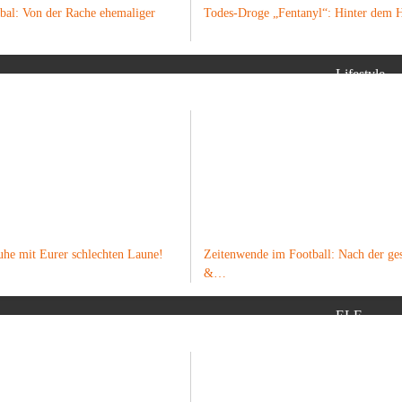
obal: Von der Rache ehemaliger
Todes-Droge „Fentanyl“: Hinter dem
WISSENSCHAFT
LEBENSA
Lifestyle
Essen
Autos
Wohnen
Urlaub
uhe mit Eurer schlechten Laune!
Zeitenwende im Football: Nach der ges
MEDIZIN
SPORT
&…
ELF
NFL
Fußball
Formel 1