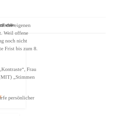
at der eigenen
rt
Familie
. Weil offene
ng noch nicht
te Frist bis zum 8.
„Kontraste“, Frau
g (MIT) „Stimmen
g:
rfe persönlicher