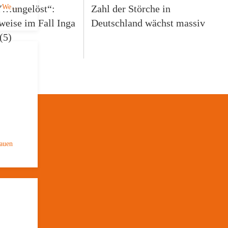
…ungelöst“:
Zahl der Störche in
ue We…
eise im Fall Inga
Deutschland wächst massiv
(5)
rauen