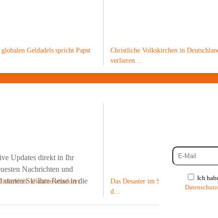
globalen Geldadels spricht Papst
Christliche Volkskirchen in Deutschlan
verlieren…
verpassen?
ve Updates direkt in Ihr
neuesten Nachrichten und
Ich hab
tarten Sie Ihre Reise in die
lichterloh: Ukraine attackiert
Das Desaster im Sumpf: Vor 65 Jahren 
Datenschutz
d…