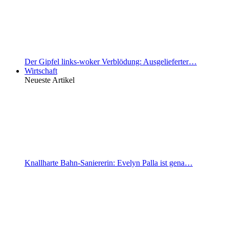
Der Gipfel links-woker Verblödung: Ausgelieferter…
Wirtschaft
Neueste Artikel
Knallharte Bahn-Saniererin: Evelyn Palla ist gena…