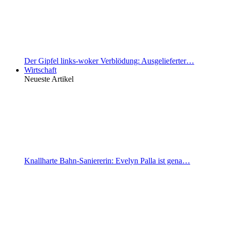
Der Gipfel links-woker Verblödung: Ausgelieferter…
Wirtschaft
Neueste Artikel
Knallharte Bahn-Saniererin: Evelyn Palla ist gena…