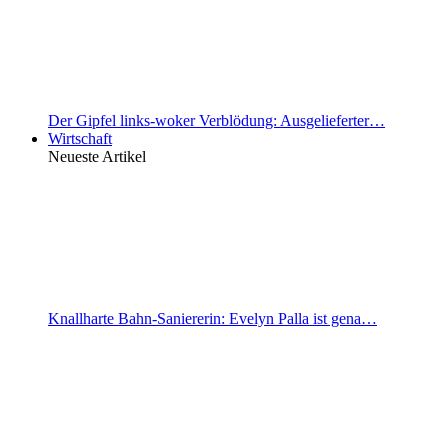
Der Gipfel links-woker Verblödung: Ausgelieferter…
Wirtschaft
Neueste Artikel
Knallharte Bahn-Saniererin: Evelyn Palla ist gena…