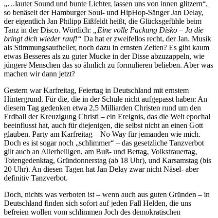
„…lauter Sound und bunte Lichter, lassen uns von innen glitzern“,
so benäselt der Hamburger Soul- und HipHop-Sänger Jan Delay,
der eigentlich Jan Philipp Eißfeldt heißt, die Glücksgefühle beim
Tanz in der Disco. Wörtlich:
„Eine volle Packung Disko – Ja die
bringt dich wieder rauf!“
Da hat er zweifellos recht, der Jan. Musik
als Stimmungsaufheller, noch dazu in ernsten Zeiten? Es gibt kaum
etwas Besseres als zu guter Mucke in der Disse abzuzappeln, wie
jüngere Menschen das so ähnlich zu formulieren belieben. Aber was
machen wir dann jetzt?
Gestern war Karfreitag, Feiertag in Deutschland mit ernstem
Hintergrund. Für die, die in der Schule nicht aufgepasst haben: An
diesem Tag gedenken etwa 2,5 Milliarden Christen rund um den
Erdball der Kreuzigung Christi – ein Ereignis, das die Welt epochal
beeinflusst hat, auch für diejenigen, die selbst nicht an einen Gott
glauben. Party am Karfreitag – No Way für jemanden wie mich.
Doch es ist sogar noch „schlimmer“ – das gesetzliche Tanzverbot
gilt auch an Allerheiligen, am Buß- und Bettag, Volkstrauertag,
Totengedenktag, Gründonnerstag (ab 18 Uhr), und Karsamstag (bis
20 Uhr). An diesen Tagen hat Jan Delay zwar nicht Näsel- aber
definitiv Tanzverbot.
Doch, nichts was verboten ist – wenn auch aus guten Gründen – in
Deutschland finden sich sofort auf jeden Fall Helden, die uns
befreien wollen vom schlimmen Joch des demokratischen