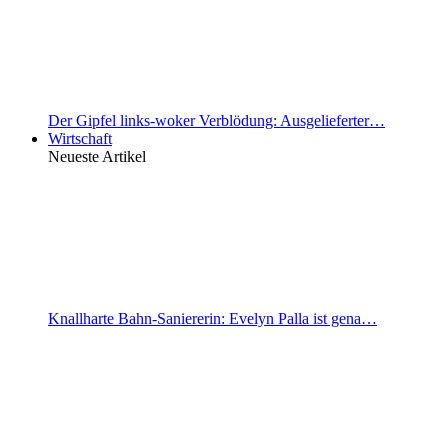
Der Gipfel links-woker Verblödung: Ausgelieferter…
Wirtschaft
Neueste Artikel
Knallharte Bahn-Saniererin: Evelyn Palla ist gena…