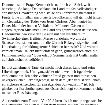
Dennoch ist die Frage Kemmerichs natürlich ein Stück weit
berechtigt. So lange Deutschland ein Land mit fast vollständiger
christlicher Bevölkerung war, stellte das Tanzverbot niemand in
Frage. Eine christlich majorisierte Bevölkerung will gar nicht tanzen
am Gedenktag des Todes von Jesus Christus. Aber heute? Im
Deutschland der bunten Vielfalt mit Millionen Gästen und
eingebürgerten Muslimen? Im Land des grenzenlosen deutschen
Hedonismus, wo viele den Besuch mit den Nachbarn im
Swingerclub einer Heiligen Messe vorziehen, wo uns die
Staatssendeanstalten rund um die Uhr mit Belanglosigkeiten und
Unterhaltung für bildungsferne Schichten berieseln? Und warum
verbietet man Trauern nicht einfach ganz, grundsätzlich auch für
Familienangehörige? Oder erlaubt Sommerfeste mit Grillen mitten
auf christlichen Friedhöfen?
Es gibt zunehmend Tage, da macht mich dieses Land und seine
Libertinage krank. Und ganz sicher nicht, weil ich irgendwie
verklemmt bin. Ich habe vielmehr Freud gelesen und mir seinen
unvergesslichen Satz eingeprägt, nach dem „der Verlust der Scham
ein sicheres Anzeichen für einsetzenden Schwachsinn“ ist. Ich
glaube, der Psychotherapeut aus Österreich liegt vollkommen richtig
mit seiner Einschätzung.
Aber zurück zum Tanzen. Vor 20 Jahren als ich meine segensreiche
publizistische Tätigkeit in Köln dazu nutzte, mit der Tageszeitung