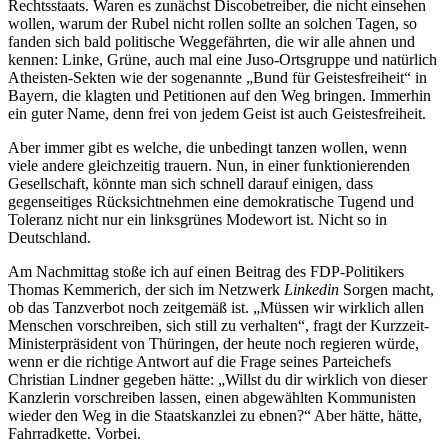
Rechtsstaats. Waren es zunächst Discobetreiber, die nicht einsehen
wollen, warum der Rubel nicht rollen sollte an solchen Tagen, so
fanden sich bald politische Weggefährten, die wir alle ahnen und
kennen: Linke, Grüne, auch mal eine Juso-Ortsgruppe und natürlich
Atheisten-Sekten wie der sogenannte „Bund für Geistesfreiheit“ in
Bayern, die klagten und Petitionen auf den Weg bringen. Immerhin
ein guter Name, denn frei von jedem Geist ist auch Geistesfreiheit.
Aber immer gibt es welche, die unbedingt tanzen wollen, wenn
viele andere gleichzeitig trauern. Nun, in einer funktionierenden
Gesellschaft, könnte man sich schnell darauf einigen, dass
gegenseitiges Rücksichtnehmen eine demokratische Tugend und
Toleranz nicht nur ein linksgrünes Modewort ist. Nicht so in
Deutschland.
Am Nachmittag stoße ich auf einen Beitrag des FDP-Politikers
Thomas Kemmerich, der sich im Netzwerk
Linkedin
Sorgen macht,
ob das Tanzverbot noch zeitgemäß ist. „Müssen wir wirklich allen
Menschen vorschreiben, sich still zu verhalten“, fragt der Kurzzeit-
Ministerpräsident von Thüringen, der heute noch regieren würde,
wenn er die richtige Antwort auf die Frage seines Parteichefs
Christian Lindner gegeben hätte: „Willst du dir wirklich von dieser
Kanzlerin vorschreiben lassen, einen abgewählten Kommunisten
wieder den Weg in die Staatskanzlei zu ebnen?“ Aber hätte, hätte,
Fahrradkette. Vorbei.