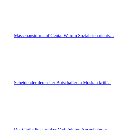
Massenansturm auf Ceuta: Warum Sozialisten nichts…
Scheidender deutscher Botschafter in Moskau kriti…
Der Gipfel links-woker Verblödung: Ausgelieferter…