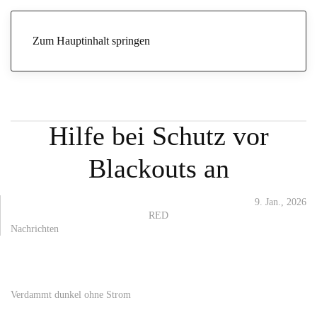
Start
Archive
Nachrichten
Kiew bietet Deutschland Hilfe bei
Schutz vor Blackouts an
Zum Hauptinhalt springen
Kiew bietet Deutschland
Hilfe bei Schutz vor
Blackouts an
9. Jan., 2026
RED
Nachrichten
Verdammt dunkel ohne Strom