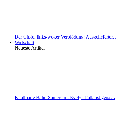
Der Gipfel links-woker Verblödung: Ausgelieferter…
Wirtschaft
Neueste Artikel
Knallharte Bahn-Saniererin: Evelyn Palla ist gena…