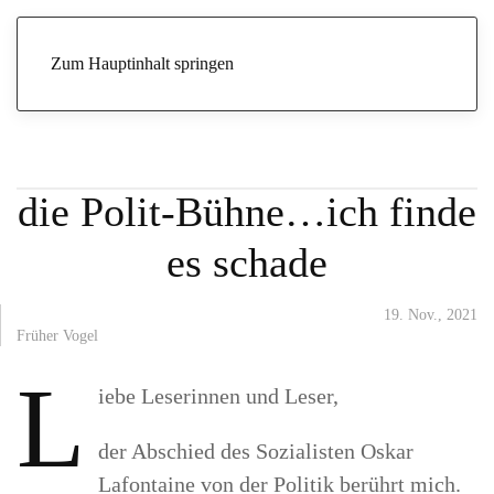
Start
Archive
Früher Vogel
Oskar Lafontaine verlässt die
Polit-Bühne…ich finde es schade
Zum Hauptinhalt springen
Oskar Lafontaine verlässt
die Polit-Bühne…ich finde
es schade
19. Nov., 2021
Früher Vogel
L
iebe Leserinnen und Leser,
der Abschied des Sozialisten Oskar
Lafontaine von der Politik berührt mich.