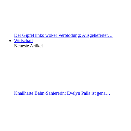
Der Gipfel links-woker Verblödung: Ausgelieferter…
Wirtschaft
Neueste Artikel
Knallharte Bahn-Saniererin: Evelyn Palla ist gena…