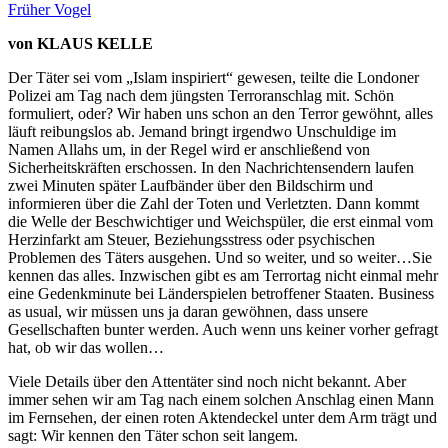
Früher Vogel
von KLAUS KELLE
Der Täter sei vom „Islam inspiriert“ gewesen, teilte die Londoner
Polizei am Tag nach dem jüngsten Terroranschlag mit. Schön
formuliert, oder? Wir haben uns schon an den Terror gewöhnt, alles
läuft reibungslos ab. Jemand bringt irgendwo Unschuldige im
Namen Allahs um, in der Regel wird er anschließend von
Sicherheitskräften erschossen. In den Nachrichtensendern laufen
zwei Minuten später Laufbänder über den Bildschirm und
informieren über die Zahl der Toten und Verletzten. Dann kommt
die Welle der Beschwichtiger und Weichspüler, die erst einmal vom
Herzinfarkt am Steuer, Beziehungsstress oder psychischen
Problemen des Täters ausgehen. Und so weiter, und so weiter…Sie
kennen das alles. Inzwischen gibt es am Terrortag nicht einmal mehr
eine Gedenkminute bei Länderspielen betroffener Staaten. Business
as usual, wir müssen uns ja daran gewöhnen, dass unsere
Gesellschaften bunter werden. Auch wenn uns keiner vorher gefragt
hat, ob wir das wollen…
Viele Details über den Attentäter sind noch nicht bekannt. Aber
immer sehen wir am Tag nach einem solchen Anschlag einen Mann
im Fernsehen, der einen roten Aktendeckel unter dem Arm trägt und
sagt: Wir kennen den Täter schon seit langem.