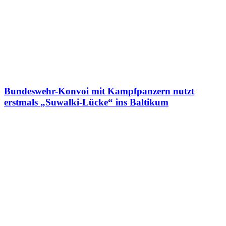
Bundeswehr-Konvoi mit Kampfpanzern nutzt
erstmals „Suwalki-Lücke“ ins Baltikum