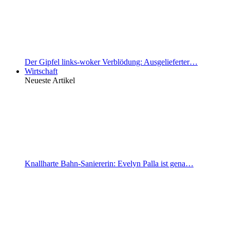
Der Gipfel links-woker Verblödung: Ausgelieferter…
Wirtschaft
Neueste Artikel
Knallharte Bahn-Saniererin: Evelyn Palla ist gena…