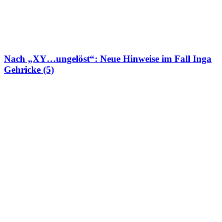
Nach „XY…ungelöst“: Neue Hinweise im Fall Inga
Gehricke (5)