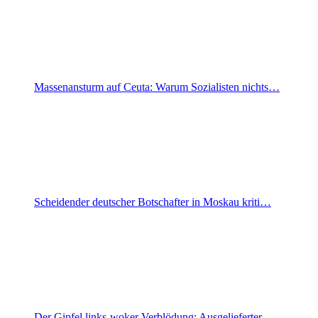
Massenansturm auf Ceuta: Warum Sozialisten nichts…
Scheidender deutscher Botschafter in Moskau kriti…
Der Gipfel links-woker Verblödung: Ausgelieferter…