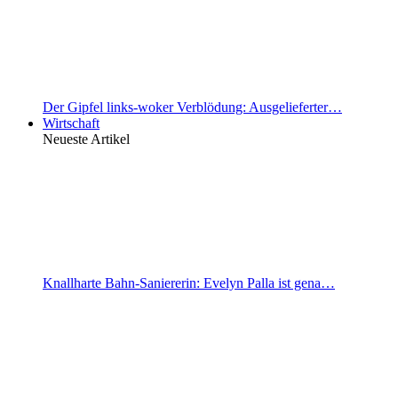
Der Gipfel links-woker Verblödung: Ausgelieferter…
Wirtschaft
Neueste Artikel
Knallharte Bahn-Saniererin: Evelyn Palla ist gena…