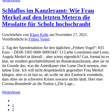
Weiterlesen
Schlaflos im Kanzleramt: Wie Frau
Merkel auf den letzten Metern die
Messlatte für Scholz hochschraubt
Geschrieben von
Klaus Kelle
am
November 17, 2021
.
Veröffentlicht in
Früher Vogel
.
2. Tag der Spendenaktion für den täglichen „Frühen Vogel“: 835
Euro – DE06 3305 0000 00003447 13 Liebe Leserinnen und Leser,
Angela Merkel ist überall – aber wieso eigentlich? Gut, formal ist es
klar, sie residiert geschäftsführend im Bundeskanzleramt, aber sie ist
im Grunde das, was die Amerikaner eine Lame Duck nennen, eine
lahme Ente. Ich will nicht despektierlich gegenüber Frau Merkel
klingen, aber es ist fast so, als wolle sie den Eindruck vermitteln,
dass ohne sie in schweren Krisen sowieso nichts läuft. Hier eine
Corona-Brandrede an die Nation („Die Lage...
Weiterlesen
1
2