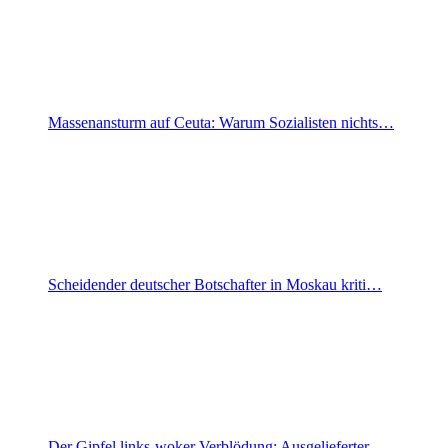
Massenansturm auf Ceuta: Warum Sozialisten nichts…
Scheidender deutscher Botschafter in Moskau kriti…
Der Gipfel links-woker Verblödung: Ausgelieferter…