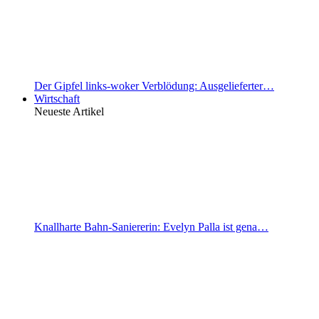
Der Gipfel links-woker Verblödung: Ausgelieferter…
Wirtschaft
Neueste Artikel
Knallharte Bahn-Saniererin: Evelyn Palla ist gena…