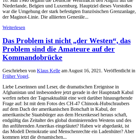
10. Mai 1940 begann die Deutsche Wehrmacht den Angriff auf die
Niederlande, Belgien und Luxemburg. Hauptziel dieses Vorstoßes
war die Umgehung der stark befestigten französischen Grenzanlage,
der Maginot-Linie. Die alliierten Generäle...
Weiterlesen
Das Problem ist nicht „der Westen“, das
Problem sind die Amateure auf der
Kommandobrücke
Geschrieben von
Klaus Kelle
am
August 16, 2021
. Veröffentlicht in
Früher Vogel
.
Liebe Leserinnen und Leser, die dramatischen Ereignisse in
Afghanistan und insbesondere jetzt gerade in der Hauptstadt Kabul
werfen neben der Tagesaktualität eine weit darüber hinausgehende
Frage auf: Ist mit dem Fotos des CH-47 Chinook-Hubschraubers
auf dem Dach der amerikanischen Botschaft in Kabul, der
amerikanische Staatsbürger aus dem Hexenkessel heraus schaft,
endgültig das Zeitalter des global dominierenden Westens und des
ihn anführenden Amerikas eingeläutet? Haben wir abgedankt, ist
das Modell Demokratie und Menschenrechte ein Ladenhüter? Aber
kommen jetzt die dynamischen...