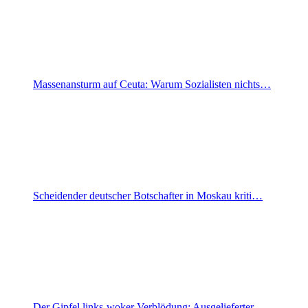
Massenansturm auf Ceuta: Warum Sozialisten nichts…
Scheidender deutscher Botschafter in Moskau kriti…
Der Gipfel links-woker Verblödung: Ausgelieferter…