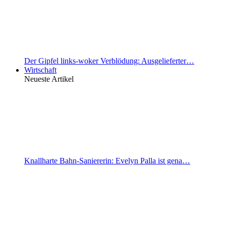
Der Gipfel links-woker Verblödung: Ausgelieferter…
Wirtschaft
Neueste Artikel
Knallharte Bahn-Saniererin: Evelyn Palla ist gena…