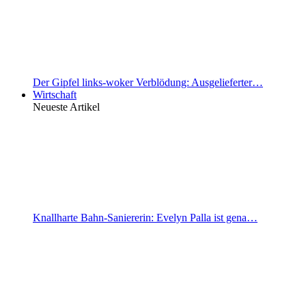
Der Gipfel links-woker Verblödung: Ausgelieferter…
Wirtschaft
Neueste Artikel
Knallharte Bahn-Saniererin: Evelyn Palla ist gena…