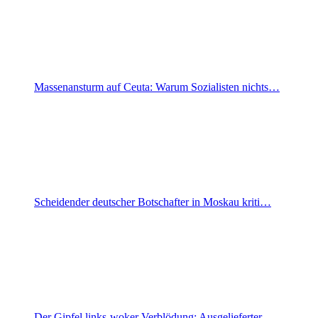
Massenansturm auf Ceuta: Warum Sozialisten nichts…
Scheidender deutscher Botschafter in Moskau kriti…
Der Gipfel links-woker Verblödung: Ausgelieferter…