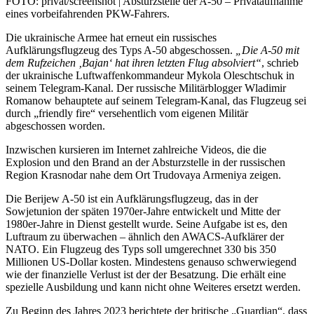
FOTO: privat/screenshot | Absturzstelle der A-50 – Privataufnahme
eines vorbeifahrenden PKW-Fahrers.
Die ukrainische Armee hat erneut ein russisches
Aufklärungsflugzeug des Typs A-50 abgeschossen.
„Die A-50 mit
dem Rufzeichen ‚Bajan‘ hat ihren letzten Flug absolviert“
, schrieb
der ukrainische Luftwaffenkommandeur Mykola Oleschtschuk in
seinem Telegram-Kanal. Der russische Militärblogger Wladimir
Romanow behauptete auf seinem Telegram-Kanal, das Flugzeug sei
durch „friendly fire“ versehentlich vom eigenen Militär
abgeschossen worden.
Inzwischen kursieren im Internet zahlreiche Videos, die die
Explosion und den Brand an der Absturzstelle in der russischen
Region Krasnodar nahe dem Ort Trudovaya Armeniya zeigen.
Die Berijew A-50 ist ein Aufklärungsflugzeug, das in der
Sowjetunion der späten 1970er-Jahre entwickelt und Mitte der
1980er-Jahre in Dienst gestellt wurde. Seine Aufgabe ist es, den
Luftraum zu überwachen – ähnlich den AWACS-Aufklärer der
NATO. Ein Flugzeug des Typs soll umgerechnet 330 bis 350
Millionen US-Dollar kosten. Mindestens genauso schwerwiegend
wie der finanzielle Verlust ist der der Besatzung. Die erhält eine
spezielle Ausbildung und kann nicht ohne Weiteres ersetzt werden.
Zu Beginn des Jahres 2023 berichtete der britische „Guardian“, dass