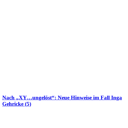
Nach „XY…ungelöst“: Neue Hinweise im Fall Inga
Gehricke (5)