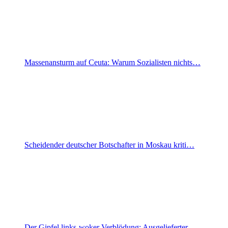
Massenansturm auf Ceuta: Warum Sozialisten nichts…
Scheidender deutscher Botschafter in Moskau kriti…
Der Gipfel links-woker Verblödung: Ausgelieferter…