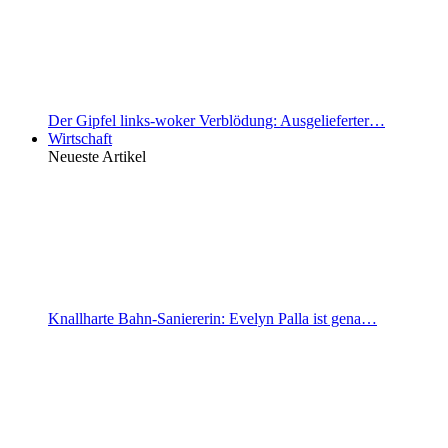
Der Gipfel links-woker Verblödung: Ausgelieferter…
Wirtschaft
Neueste Artikel
Knallharte Bahn-Saniererin: Evelyn Palla ist gena…