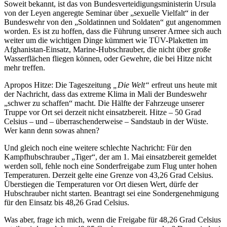
Soweit bekannt, ist das von Bundesverteidigungsministerin Ursula
von der Leyen angeregte Seminar über „sexuelle Vielfalt“ in der
Bundeswehr von den „Soldatinnen und Soldaten“ gut angenommen
worden. Es ist zu hoffen, dass die Führung unserer Armee sich auch
weiter um die wichtigen Dinge kümmert wie TÜV-Plaketten im
Afghanistan-Einsatz, Marine-Hubschrauber, die nicht über große
Wasserflächen fliegen können, oder Gewehre, die bei Hitze nicht
mehr treffen.
Apropos Hitze: Die Tageszeitung
„Die Welt“
erfreut uns heute mit
der Nachricht, dass das extreme Klima in Mali der Bundeswehr
„schwer zu schaffen“ macht. Die Hälfte der Fahrzeuge unserer
Truppe vor Ort sei derzeit nicht einsatzbereit. Hitze – 50 Grad
Celsius – und – überraschenderweise – Sandstaub in der Wüste.
Wer kann denn sowas ahnen?
Und gleich noch eine weitere schlechte Nachricht: Für den
Kampfhubschrauber „Tiger“, der am 1. Mai einsatzbereit gemeldet
werden soll, fehle noch eine Sonderfreigabe zum Flug unter hohen
Temperaturen. Derzeit gelte eine Grenze von 43,26 Grad Celsius.
Überstiegen die Temperaturen vor Ort diesen Wert, dürfe der
Hubschrauber nicht starten. Beantragt sei eine Sondergenehmigung
für den Einsatz bis 48,26 Grad Celsius.
Was aber, frage ich mich, wenn die Freigabe für 48,26 Grad Celsius