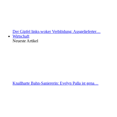
Der Gipfel links-woker Verblödung: Ausgelieferter…
Wirtschaft
Neueste Artikel
Knallharte Bahn-Saniererin: Evelyn Palla ist gena…