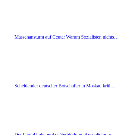
Massenansturm auf Ceuta: Warum Sozialisten nichts…
Scheidender deutscher Botschafter in Moskau kriti…
Der Gipfel links-woker Verblödung: Ausgelieferter…