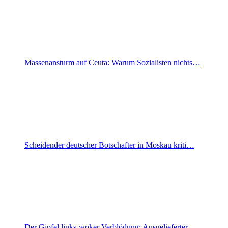
Massenansturm auf Ceuta: Warum Sozialisten nichts…
Scheidender deutscher Botschafter in Moskau kriti…
Der Gipfel links-woker Verblödung: Ausgelieferter…