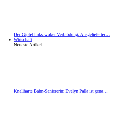
Der Gipfel links-woker Verblödung: Ausgelieferter…
Wirtschaft
Neueste Artikel
Knallharte Bahn-Saniererin: Evelyn Palla ist gena…