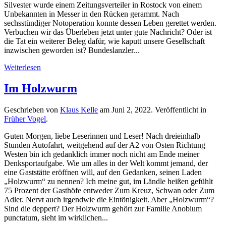
Silvester wurde einem Zeitungsverteiler in Rostock von einem
Unbekannten in Messer in den Rücken gerammt. Nach
sechsstündiger Notoperation konnte dessen Leben gerettet werden.
Verbuchen wir das Überleben jetzt unter gute Nachricht? Oder ist
die Tat ein weiterer Beleg dafür, wie kaputt unsere Gesellschaft
inzwischen geworden ist? Bundeslanzler...
Weiterlesen
Im Holzwurm
Geschrieben von
Klaus Kelle
am
Juni 2, 2022
. Veröffentlicht in
Früher Vogel
.
Guten Morgen, liebe Leserinnen und Leser! Nach dreieinhalb
Stunden Autofahrt, weitgehend auf der A2 von Osten Richtung
Westen bin ich gedanklich immer noch nicht am Ende meiner
Denksportaufgabe. Wie um alles in der Welt kommt jemand, der
eine Gaststätte eröffnen will, auf den Gedanken, seinen Laden
„Holzwurm“ zu nennen? Ich meine gut, im Ländle heißen gefühlt
75 Prozent der Gasthöfe entweder Zum Kreuz, Schwan oder Zum
Adler. Nervt auch irgendwie die Eintönigkeit. Aber „Holzwurm“?
Sind die deppert? Der Holzwurm gehört zur Familie Anobium
punctatum, sieht im wirklichen...