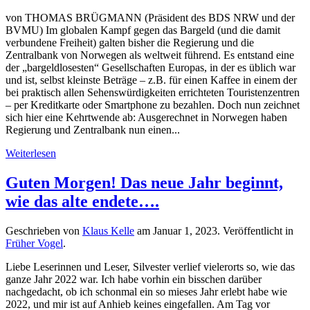
von THOMAS BRÜGMANN (Präsident des BDS NRW und der
BVMU) Im globalen Kampf gegen das Bargeld (und die damit
verbundene Freiheit) galten bisher die Regierung und die
Zentralbank von Norwegen als weltweit führend. Es entstand eine
der „bargeldlosesten“ Gesellschaften Europas, in der es üblich war
und ist, selbst kleinste Beträge – z.B. für einen Kaffee in einem der
bei praktisch allen Sehenswürdigkeiten errichteten Touristenzentren
– per Kreditkarte oder Smartphone zu bezahlen. Doch nun zeichnet
sich hier eine Kehrtwende ab: Ausgerechnet in Norwegen haben
Regierung und Zentralbank nun einen...
Weiterlesen
Guten Morgen! Das neue Jahr beginnt,
wie das alte endete….
Geschrieben von
Klaus Kelle
am
Januar 1, 2023
. Veröffentlicht in
Früher Vogel
.
Liebe Leserinnen und Leser, Silvester verlief vielerorts so, wie das
ganze Jahr 2022 war. Ich habe vorhin ein bisschen darüber
nachgedacht, ob ich schonmal ein so mieses Jahr erlebt habe wie
2022, und mir ist auf Anhieb keines eingefallen. Am Tag vor