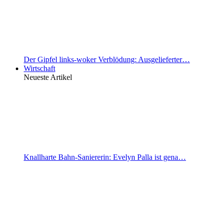
Der Gipfel links-woker Verblödung: Ausgelieferter…
Wirtschaft
Neueste Artikel
Knallharte Bahn-Saniererin: Evelyn Palla ist gena…