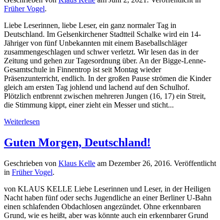
Früher Vogel
.
Liebe Leserinnen, liebe Leser, ein ganz normaler Tag in
Deutschland. Im Gelsenkirchener Stadtteil Schalke wird ein 14-
Jähriger von fünf Unbekannten mit einem Baseballschläger
zusammengeschlagen und schwer verletzt. Wir lesen das in der
Zeitung und gehen zur Tagesordnung über. An der Bigge-Lenne-
Gesamtschule in Finnentrop ist seit Montag wieder
Präsenzunterricht, endlich. In der großen Pause strömen die Kinder
gleich am ersten Tag johlend und lachend auf den Schulhof.
Plötzlich entbrennt zwischen mehreren Jungen (16, 17) ein Streit,
die Stimmung kippt, einer zieht ein Messer und sticht...
Weiterlesen
Guten Morgen, Deutschland!
Geschrieben von
Klaus Kelle
am
Dezember 26, 2016
. Veröffentlicht
in
Früher Vogel
.
von KLAUS KELLE Liebe Leserinnen und Leser, in der Heiligen
Nacht haben fünf oder sechs Jugendliche an einer Berliner U-Bahn
einen schlafenden Obdachlosen angezündet. Ohne erkennbaren
Grund, wie es heißt, aber was könnte auch ein erkennbarer Grund