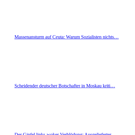
Massenansturm auf Ceuta: Warum Sozialisten nichts…
Scheidender deutscher Botschafter in Moskau kriti…
Der Gipfel links-woker Verblödung: Ausgelieferter…