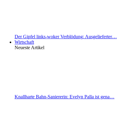
Der Gipfel links-woker Verblödung: Ausgelieferter…
Wirtschaft
Neueste Artikel
Knallharte Bahn-Saniererin: Evelyn Palla ist gena…