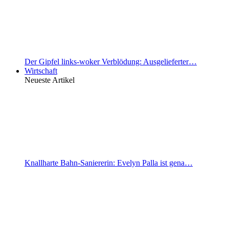
Der Gipfel links-woker Verblödung: Ausgelieferter…
Wirtschaft
Neueste Artikel
Knallharte Bahn-Saniererin: Evelyn Palla ist gena…