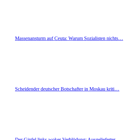
Massenansturm auf Ceuta: Warum Sozialisten nichts…
Scheidender deutscher Botschafter in Moskau kriti…
Der Gipfel links-woker Verblödung: Ausgelieferter…